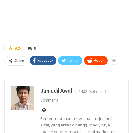
925
0
Share
Facebook
Twitter
ReddIt
Jumadil Awal
1420 Posts
0
Comments
Perkenalkan nama saya adalah Jumadil
Awal, yang akrab dipanggil Madil, saya
adalah seorang praktisi digital marketing