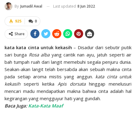
Last updated
8 Jun 2022
By
Jumadil Awal
925
0
Share
kata kata cinta untuk kekasih
– Disadur dari sebutir putik
sari bunga
Rosa alba
yang cantik nan ayu, jatuh seperti air
bah tumpah ruah dari langit memebuhi segala penjuru dunia.
Seakan-akan langit telah bersabda akan sebuah makna cinta
pada setiap aroma mistis yang anggun.
kata cinta untuk
kekasih
seperti ketika
Apis dorsata
hinggap menelusuri
mencari madu mendapatkan makna bahwa cinta adalah hal
kegirangan yang mengguyur hati yang gundah.
Baca Juga:
Kata-Kata Maaf