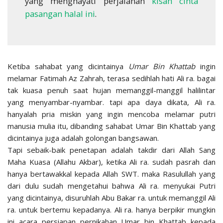
yang menghayati perjalanan
kisah cinta
pasangan halal ini
.
Ketiba sahabat yang dicintainya
Umar Bin Khattab
ingin
melamar Fatimah Az Zahrah, terasa sedihlah hati Ali ra. bagai
tak kuasa penuh saat hujan memanggil-manggil halilintar
yang menyambar-nyambar. tapi apa daya dikata, Ali ra.
hanyalah pria miskin yang ingin mencoba melamar putri
manusia mulia itu, dibanding sahabat Umar Bin Khattab yang
dicintainya juga adalah golongan bangsawan.
Tapi sebaik-baik penetapan adalah takdir dari Allah Sang
Maha Kuasa (Allahu Akbar), ketika Ali ra. sudah pasrah dan
hanya bertawakkal kepada Allah SWT. maka Rasulullah yang
dari dulu sudah mengetahui bahwa Ali ra. menyukai Putri
yang dicintainya, disuruhlah Abu Bakar ra. untuk memanggil Ali
ra. untuk bertemu kepadanya. Ali ra. hanya berpikir mungkin
ini acara persiapan pernikahan Umar bin Khattab kepada