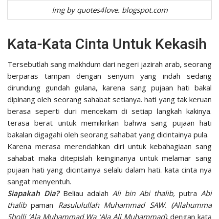
Img by quotes4love. blogspot.com
Kata-Kata Cinta Untuk Kekasih
Tersebutlah sang makhdum dari negeri jazirah arab, seorang
berparas tampan dengan senyum yang indah sedang
dirundung gundah gulana, karena sang pujaan hati bakal
dipinang oleh seorang sahabat setianya. hati yang tak keruan
berasa seperti duri mencekam di setiap langkah kakinya.
terasa berat untuk memikirkan bahwa sang pujaan hati
bakalan digagahi oleh seorang sahabat yang dicintainya pula.
Karena merasa merendahkan diri untuk kebahagiaan sang
sahabat maka ditepislah keinginanya untuk melamar sang
pujaan hati yang dicintainya selalu dalam hati. kata cinta nya
sangat menyentuh.
Siapakah Dia?
Beliau adalah
Ali bin Abi thalib,
putra
Abi
thalib
paman
Rasululullah Muhammad SAW. (Allahumma
Sholli ‘Ala Muhammad Wa ‘Ala Ali Muhammad)
. dengan kata