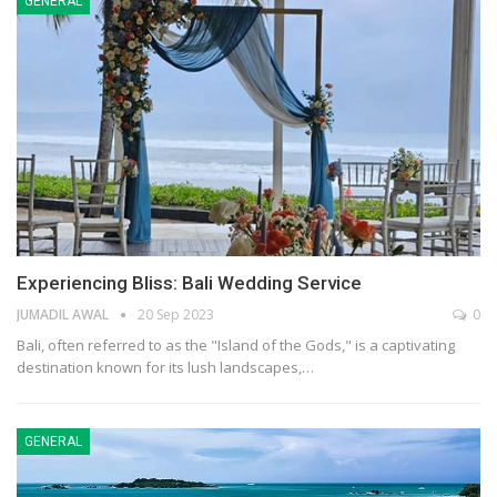
GENERAL
Experiencing Bliss: Bali Wedding Service
JUMADIL AWAL
20 Sep 2023
0
Bali, often referred to as the "Island of the Gods," is a captivating
destination known for its lush landscapes,…
GENERAL