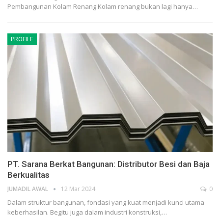
Pembangunan Kolam Renang Kolam renang bukan lagi hanya…
PROFILE
PT. Sarana Berkat Bangunan: Distributor Besi dan Baja
Berkualitas
JUMADIL AWAL
12 Mar 2024
0
Dalam struktur bangunan, fondasi yang kuat menjadi kunci utama
keberhasilan. Begitu juga dalam industri konstruksi,…