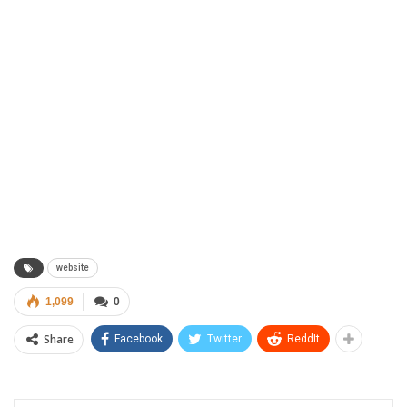
website
1,099
0
Share
Facebook
Twitter
ReddIt