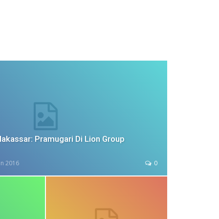
akassar: Pramugari Di Lion Group
an 2016
0