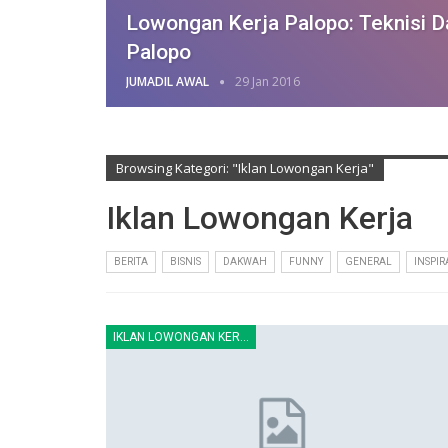
Lowongan Kerja Palopo: Teknisi Da
Palopo
JUMADIL AWAL
29 Jan 2016
Browsing Kategori: "Iklan Lowongan Kerja"
Iklan Lowongan Kerja
BERITA
BISNIS
DAKWAH
FUNNY
GENERAL
INSPIR
IKLAN LOWONGAN KERJA