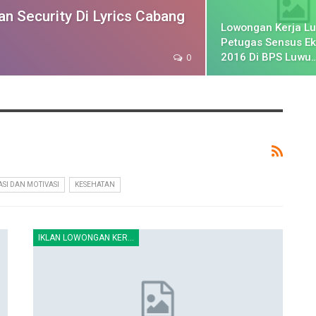
n Security Di Lyrics Cabang
Lowongan Kerja Lu
Petugas Sensus E
2016 Di BPS Luwu
0
ASI DAN MOTIVASI
KESEHATAN
IKLAN LOWONGAN KERJA