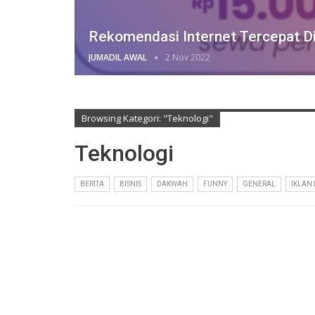
Rekomendasi Internet Tercepat D
JUMADIL AWAL
2 Nov 2022
Browsing Kategori: "Teknologi"
Teknologi
BERITA
BISNIS
DAKWAH
FUNNY
GENERAL
IKLAN