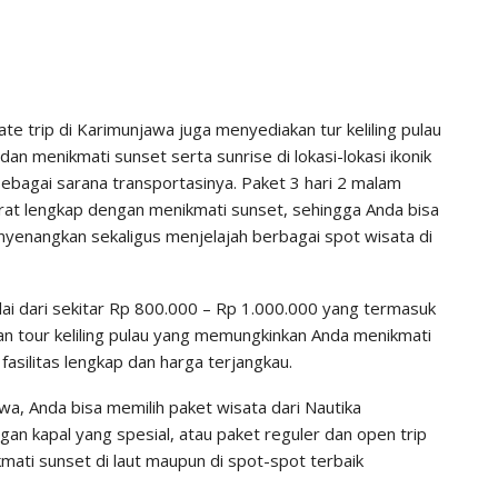
ate trip di Karimunjawa juga menyediakan tur keliling pulau
dan menikmati sunset serta sunrise di lokasi-lokasi ikonik
bagai sarana transportasinya. Paket 3 hari 2 malam
rat lengkap dengan menikmati sunset, sehingga Anda bisa
enangkan sekaligus menjelajah berbagai spot wisata di
lai dari sekitar Rp 800.000 – Rp 1.000.000 yang termasuk
an tour keliling pulau yang memungkinkan Anda menikmati
asilitas lengkap dan harga terjangkau.
wa, Anda bisa memilih paket wisata dari Nautika
n kapal yang spesial, atau paket reguler dan open trip
ati sunset di laut maupun di spot-spot terbaik