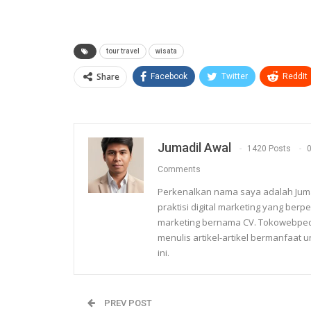
tour travel
wisata
Share
Facebook
Twitter
ReddIt
Jumadil Awal
1420 Posts
Comments
Perkenalkan nama saya adalah Jumad
praktisi digital marketing yang ber
marketing bernama CV. Tokowebpedi
menulis artikel-artikel bermanfaat
ini.
PREV POST