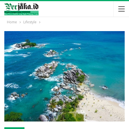
Home
Lifestyle