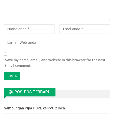
Save my name, email, and website in this browser for the next
time I comment.
POS-POS TERBARU
Sambungan Pipa HDPE ke PVC 2 Inch