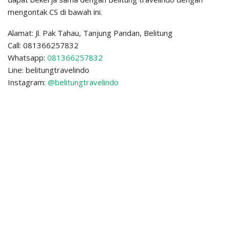
mengontak CS di bawah ini.
Alamat: Jl. Pak Tahau, Tanjung Pandan, Belitung
Call: 081366257832
Whatsapp:
081366257832
Line: belitungtravelindo
Instagram:
@belit
ungtravelindo