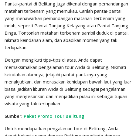
Pantai-pantai di Belitung juga dikenal dengan pemandangan
matahari terbenam yang memukau. Carilah pantai-pantai
yang menawarkan pemandangan matahari terbenam yang
indah, seperti Pantai Tanjung Kelayang atau Pantai Tanjung
Binga. Tontonlah matahari terbenam sambil duduk di pantai,
nikmati keindahan alam, dan abadikan momen yang tak
terlupakan.
Dengan mengikuti tips-tips di atas, Anda dapat
memaksimalkan pengalaman tour Anda di Belitung. Nikmati
keindahan alamnya, jelajahi pantai-pantainya yang
menakjubkan, dan merasakan kehidupan bawah laut yang luar
biasa. Jadikan liburan Anda di Belitung sebagai pengalaman
yang mengesankan dan menjadikan pulau ini sebagai tujuan
wisata yang tak terlupakan.
Sumber:
Paket Promo Tour Belitung
.
Untuk mendapatkan pengalaman tour di Belitung, Anda
dapat bekerja sama dengan Belitung travelindo dengan