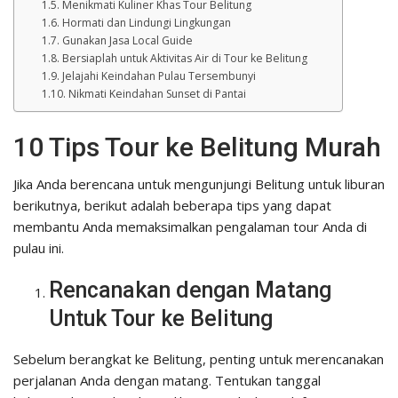
Menikmati Kuliner Khas Tour Belitung
Hormati dan Lindungi Lingkungan
Gunakan Jasa Local Guide
Bersiaplah untuk Aktivitas Air di Tour ke Belitung
Jelajahi Keindahan Pulau Tersembunyi
Nikmati Keindahan Sunset di Pantai
10 Tips Tour ke Belitung Murah
Jika Anda berencana untuk mengunjungi Belitung untuk liburan
berikutnya, berikut adalah beberapa tips yang dapat
membantu Anda memaksimalkan pengalaman tour Anda di
pulau ini.
Rencanakan dengan Matang
Untuk Tour ke Belitung
Sebelum berangkat ke Belitung, penting untuk merencanakan
perjalanan Anda dengan matang. Tentukan tanggal