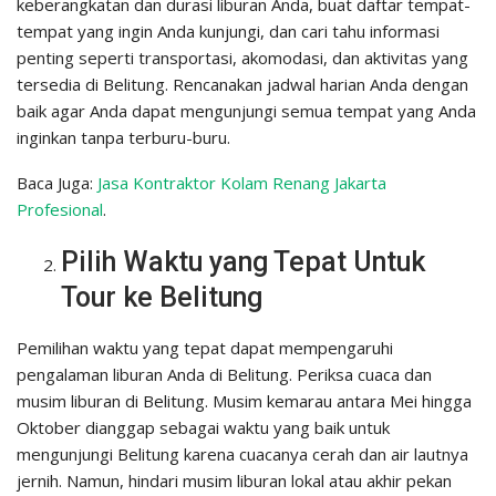
keberangkatan dan durasi liburan Anda, buat daftar tempat-
tempat yang ingin Anda kunjungi, dan cari tahu informasi
penting seperti transportasi, akomodasi, dan aktivitas yang
tersedia di Belitung. Rencanakan jadwal harian Anda dengan
baik agar Anda dapat mengunjungi semua tempat yang Anda
inginkan tanpa terburu-buru.
Baca Juga:
Jasa Kontraktor Kolam Renang Jakarta
Profesional
.
Pilih Waktu yang Tepat Untuk
Tour ke Belitung
Pemilihan waktu yang tepat dapat mempengaruhi
pengalaman liburan Anda di Belitung. Periksa cuaca dan
musim liburan di Belitung. Musim kemarau antara Mei hingga
Oktober dianggap sebagai waktu yang baik untuk
mengunjungi Belitung karena cuacanya cerah dan air lautnya
jernih. Namun, hindari musim liburan lokal atau akhir pekan