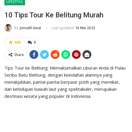
LIFESTYLE
10 Tips Tour Ke Belitung Murah
Last updated
16 Mei 2023
By
Jumadil Awal
686
0
Share
Tips Tour ke Belitung: Memaksimalkan Liburan Anda di Pulau
Seribu Batu Belitung, dengan keindahan alamnya yang
menakjubkan, pantai-pantai berpasir putih yang memikat,
dan kehidupan bawah laut yang spektakuler, merupakan
destinasi wisata yang populer di Indonesia.