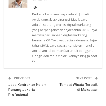
Perkenalkan nama saya adalah Jumadil
Awal, yang akrab dipanggil Madil, saya
adalah seorang praktisi digital marketing
yang berpengalaman sejak tahun 2012. Saya
memiliki perusahaan digital marketing
bernama CV. Tokowebpedia Indonesia. Sejak
tahun 2012, saya secara konsisten menulis
artikel-artikel bermanfaat untuk pengguna
Google dan terus melakukannya hingga saat
ini.
PREV POST
NEXT POST
Jasa Kontraktor Kolam
Tempat Wisata Terbaik
Renang Jakarta
di Makassar
Profesional