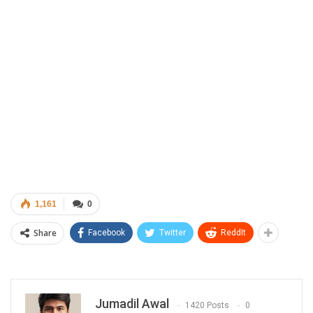
1,161
0
Share
Facebook
Twitter
ReddIt
Jumadil Awal
1420 Posts
0