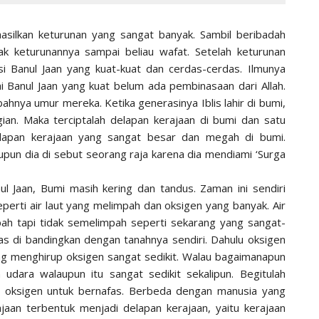
silkan keturunan yang sangat banyak. Sambil beribadah
ak keturunannya sampai beliau wafat. Setelah keturunan
si Banul Jaan yang kuat-kuat dan cerdas-cerdas. Ilmunya
i Banul Jaan yang kuat belum ada pembinasaan dari Allah.
hnya umur mereka. Ketika generasinya Iblis lahir di bumi,
ian. Maka terciptalah delapan kerajaan di bumi dan satu
delapan kerajaan yang sangat besar dan megah di bumi.
pun dia di sebut seorang raja karena dia mendiami ‘Surga
l Jaan, Bumi masih kering dan tandus. Zaman ini sendiri
perti air laut yang melimpah dan oksigen yang banyak. Air
mpah tapi tidak semelimpah seperti sekarang yang sangat-
uas di bandingkan dengan tanahnya sendiri. Dahulu oksigen
ang menghirup oksigen sangat sedikit. Walau bagaimanapun
udara walaupun itu sangat sedikit sekalipun. Begitulah
t oksigen untuk bernafas. Berbeda dengan manusia yang
ajaan terbentuk menjadi delapan kerajaan, yaitu kerajaan