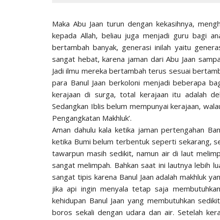
Maka Abu Jaan turun dengan kekasihnya, mengha
kepada Allah, beliau juga menjadi guru bagi an
bertambah banyak, generasi inilah yaitu genera
sangat hebat, karena jaman dari Abu Jaan sampa
Jadi ilmu mereka bertambah terus sesuai bertamba
para Banul Jaan berkoloni menjadi beberapa bag
kerajaan di surga, total kerajaan itu adalah 
Sedangkan Iblis belum mempunyai kerajaan, walau
Pengangkatan Makhluk’.
Aman dahulu kala ketika jaman pertengahan Banu
ketika Bumi belum terbentuk seperti sekarang, se
tawarpun masih sedikit, namun air di laut meli
sangat melimpah. Bahkan saat ini lautnya lebih l
sangat tipis karena Banul Jaan adalah makhluk y
jika api ingin menyala tetap saja membutuhkan 
kehidupan Banul Jaan yang membutuhkan sediki
boros sekali dengan udara dan air. Setelah ker