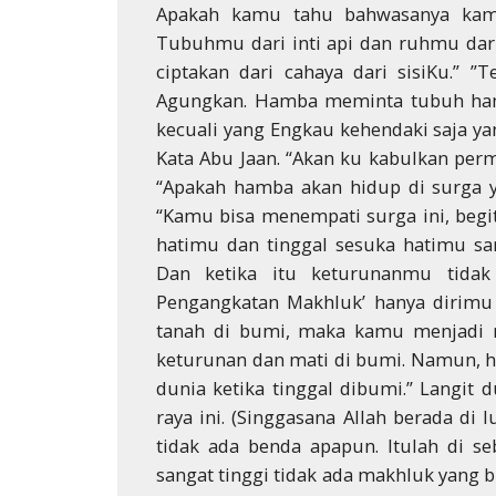
Apakah kamu tahu bahwasanya kamu 
Tubuhmu dari inti api dan ruhmu dari
ciptakan dari cahaya dari sisiKu.” 
Agungkan. Hamba meminta tubuh hamba
kecuali yang Engkau kehendaki saja y
Kata Abu Jaan. “Akan ku kabulkan perm
“Apakah hamba akan hidup di surga y
“Kamu bisa menempati surga ini, begi
hatimu dan tinggal sesuka hatimu sa
Dan ketika itu keturunanmu tida
Pengangkatan Makhluk’ hanya dirimu 
tanah di bumi, maka kamu menjad
keturunan dan mati di bumi. Namun, h
dunia ketika tinggal dibumi.” Langit 
raya ini. (Singgasana Allah berada di
tidak ada benda apapun. Itulah di se
sangat tinggi tidak ada makhluk yang b