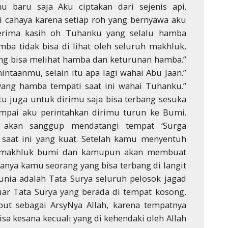
baru saja Aku ciptakan dari sejenis api.
 cahaya karena setiap roh yang bernyawa aku
”Terima kasih oh Tuhanku yang selalu hamba
 tidak bisa di lihat oleh seluruh makhluk,
ang bisa melihat hamba dan keturunan hamba.”
intaanmu, selain itu apa lagi wahai Abu Jaan.”
ang hamba tempati saat ini wahai Tuhanku.”
tu juga untuk dirimu saja bisa terbang sesuka
mpai aku perintahkan dirimu turun ke Bumi.
k akan sanggup mendatangi tempat ‘Surga
saat ini yang kuat. Setelah kamu menyentuh
i makhluk bumi dan kamupun akan membuat
anya kamu seorang yang bisa terbang di langit
dunia adalah Tata Surya seluruh pelosok jagad
 luar Tata Surya yang berada di tempat kosong,
but sebagai ArsyNya Allah, karena tempatnya
isa kesana kecuali yang di kehendaki oleh Allah