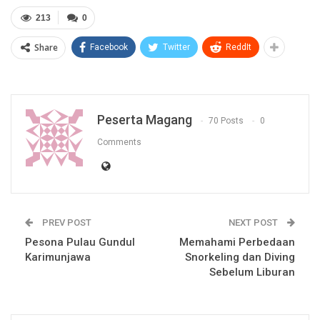
213
0
Share
Facebook
Twitter
ReddIt
Peserta Magang
70 Posts
0
Comments
PREV POST
NEXT POST
Pesona Pulau Gundul
Memahami Perbedaan
Karimunjawa
Snorkeling dan Diving
Sebelum Liburan