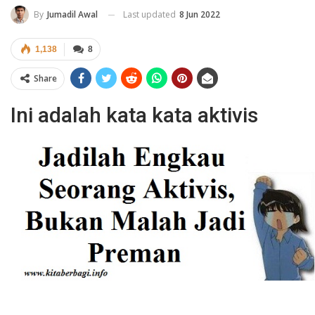
Last updated
8 Jun 2022
By
Jumadil Awal
1,138
8
Share
Ini adalah kata kata aktivis