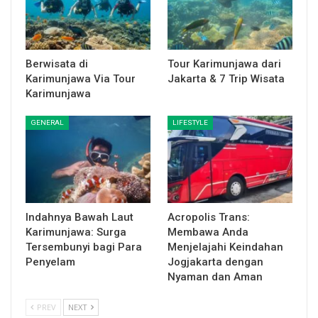
Berwisata di
Tour Karimunjawa dari
Karimunjawa Via Tour
Jakarta & 7 Trip Wisata
Karimunjawa
GENERAL
LIFESTYLE
Indahnya Bawah Laut
Acropolis Trans:
Karimunjawa: Surga
Membawa Anda
Tersembunyi bagi Para
Menjelajahi Keindahan
Penyelam
Jogjakarta dengan
Nyaman dan Aman
PREV
NEXT