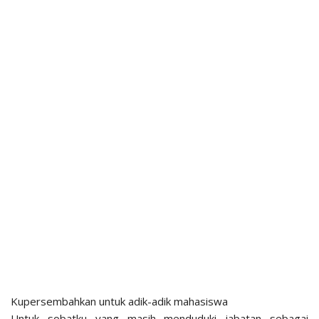
Kupersembahkan untuk adik-adik mahasiswa
Untuk sobatku yang masih menduduki jabatan sebagai