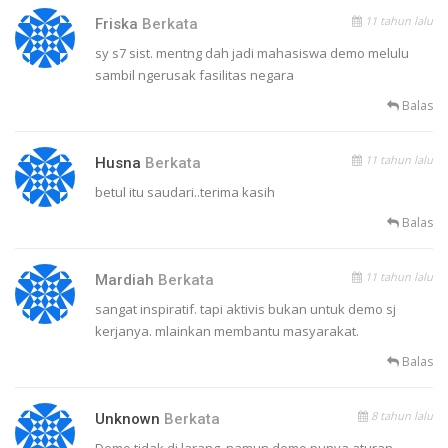
11 tahun lalu
Friska
Berkata
sy s7 sist. mentng dah jadi mahasiswa demo melulu
sambil ngerusak fasilitas negara
Balas
11 tahun lalu
Husna
Berkata
betul itu saudari..terima kasih
Balas
11 tahun lalu
Mardiah
Berkata
sangat inspiratif. tapi aktivis bukan untuk demo sj
kerjanya. mlainkan membantu masyarakat.
Balas
8 tahun lalu
Unknown
Berkata