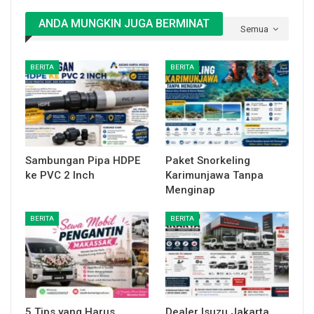
ANDA MUNGKIN JUGA BERMINAT
Semua
BERITA
BERITA
Sambungan Pipa HDPE
Paket Snorkeling
ke PVC 2 Inch
Karimunjawa Tanpa
Menginap
BERITA
BERITA
5 Tips yang Harus
Dealer Isuzu Jakarta