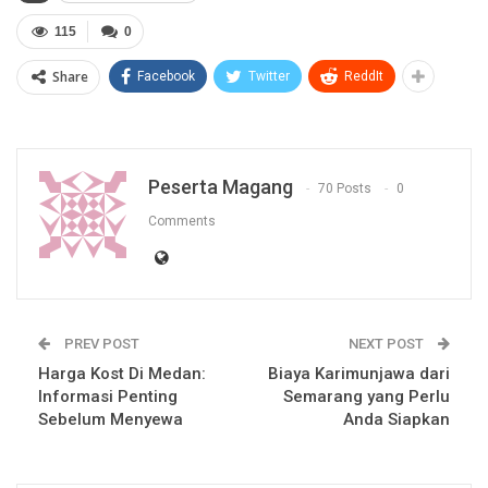
115
0
Share
Facebook
Twitter
ReddIt
Peserta Magang
70 Posts
0
Comments
PREV POST
NEXT POST
Harga Kost Di Medan:
Biaya Karimunjawa dari
Informasi Penting
Semarang yang Perlu
Sebelum Menyewa
Anda Siapkan