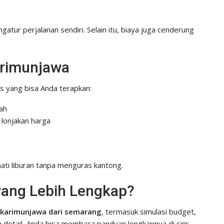
atur perjalanan sendiri. Selain itu, biaya juga cenderung
arimunjawa
ps yang bisa Anda terapkan:
rah
 lonjakan harga
ti liburan tanpa menguras kantong.
 yang Lebih Lengkap?
a karimunjawa dari semarang
, termasuk simulasi budget,
ih detail, Anda bisa membaca panduan lengkapnya di sini: