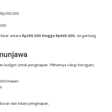
– Rp200.000
.000
rkisar antara
Rp200.000 hingga Rp600.000
, tergantung
imunjawa
kan budget untuk penginapan. Pilihannya cukup beragam,
.000/malam
am
iburan dan lokasi penginapan.