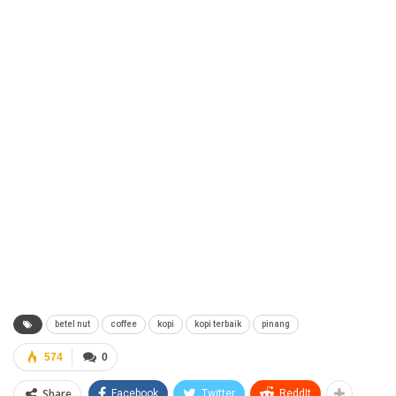
betel nut
coffee
kopi
kopi terbaik
pinang
574
0
Share
Facebook
Twitter
ReddIt