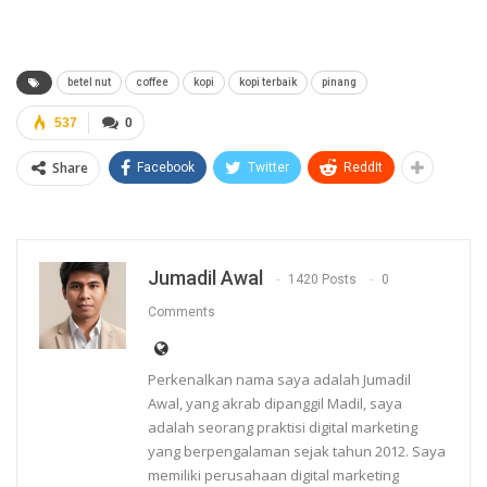
betel nut
coffee
kopi
kopi terbaik
pinang
537
0
Share
Facebook
Twitter
ReddIt
Jumadil Awal
1420 Posts
0
Comments
Perkenalkan nama saya adalah Jumadil
Awal, yang akrab dipanggil Madil, saya
adalah seorang praktisi digital marketing
yang berpengalaman sejak tahun 2012. Saya
memiliki perusahaan digital marketing