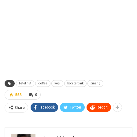
betel nut
coffee
kopi
kopi terbaik
pinang
558
0
Share
Facebook
Twitter
ReddIt