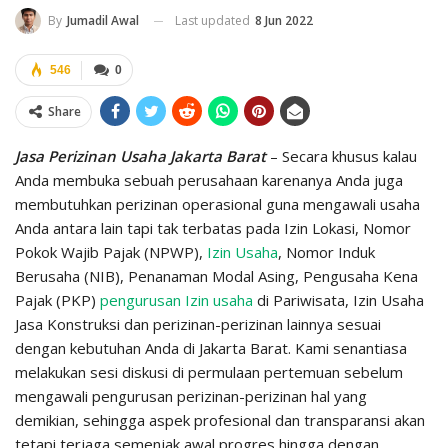
Last updated
8 Jun 2022
By
Jumadil Awal
546
0
Share
Jasa Perizinan Usaha Jakarta Barat
– Secara khusus kalau
Anda membuka sebuah perusahaan karenanya Anda juga
membutuhkan perizinan operasional guna mengawali usaha
Anda antara lain tapi tak terbatas pada Izin Lokasi, Nomor
Pokok Wajib Pajak (NPWP),
Izin Usaha
, Nomor Induk
Berusaha (NIB), Penanaman Modal Asing, Pengusaha Kena
Pajak (PKP)
pengurusan Izin usaha
di Pariwisata, Izin Usaha
Jasa Konstruksi dan perizinan-perizinan lainnya sesuai
dengan kebutuhan Anda di Jakarta Barat. Kami senantiasa
melakukan sesi diskusi di permulaan pertemuan sebelum
mengawali pengurusan perizinan-perizinan hal yang
demikian, sehingga aspek profesional dan transparansi akan
tetapi terjaga semenjak awal progres hingga dengan