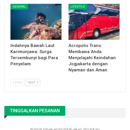
GENERAL
LIFESTYLE
Indahnya Bawah Laut
Acropolis Trans:
Karimunjawa: Surga
Membawa Anda
Tersembunyi bagi Para
Menjelajahi Keindahan
Penyelam
Jogjakarta dengan
Nyaman dan Aman
PREV
NEXT
TINGGALKAN PESANAN
Alamat email anda tidak akan disiarkan.