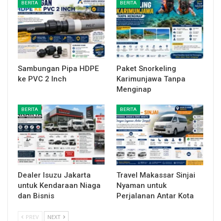
BERITA
BERITA
Sambungan Pipa HDPE
Paket Snorkeling
ke PVC 2 Inch
Karimunjawa Tanpa
Menginap
BERITA
BERITA
Dealer Isuzu Jakarta
Travel Makassar Sinjai
untuk Kendaraan Niaga
Nyaman untuk
dan Bisnis
Perjalanan Antar Kota
PREV
NEXT