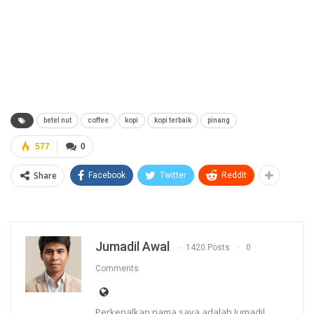
betel nut
coffee
kopi
kopi terbaik
pinang
577
0
Share
Facebook
Twitter
ReddIt
Jumadil Awal
1420 Posts
0
Comments
Perkenalkan nama saya adalah Jumadil