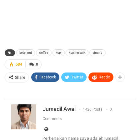
betel nut
coffee
kopi
kopi terbaik
pinang
584
0
Share
Facebook
Twitter
ReddIt
Jumadil Awal
1420 Posts
0
Comments
Perkenalkan nama saya adalah Jumadil