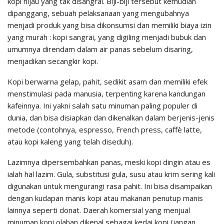
kopi hijau yang tak disangrai. Biji-biji tersebut kemudian
dipanggang, sebuah pelaksanaan yang mengubahnya
menjadi produk yang bisa dikonsumsi dan memiliki biaya izin
yang murah : kopi sangrai, yang digiling menjadi bubuk dan
umumnya direndam dalam air panas sebelum disaring,
menjadikan secangkir kopi.
Kopi berwarna gelap, pahit, sedikit asam dan memiliki efek
menstimulasi pada manusia, terpenting karena kandungan
kafeinnya. Ini yakni salah satu minuman paling populer di
dunia, dan bisa disiapkan dan dikenalkan dalam berjenis-jenis
metode (contohnya, espresso, French press, caffè latte,
atau kopi kaleng yang telah diseduh).
Lazimnya dipersembahkan panas, meski kopi dingin atau es
ialah hal lazim. Gula, substitusi gula, susu atau krim sering kali
digunakan untuk mengurangi rasa pahit. Ini bisa disampaikan
dengan kudapan manis kopi atau makanan penutup manis
lainnya seperti donat. Daerah komersial yang menjual
minuman kopi olahan dikenal sebagai kedai kopi (jangan