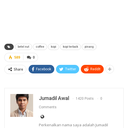
betel nut
coffee
kopi
kopi terbaik
pinang
589
0
Share
Facebook
Twitter
ReddIt
Jumadil Awal
1420 Posts
0
Comments
Perkenalkan nama saya adalah Jumadil