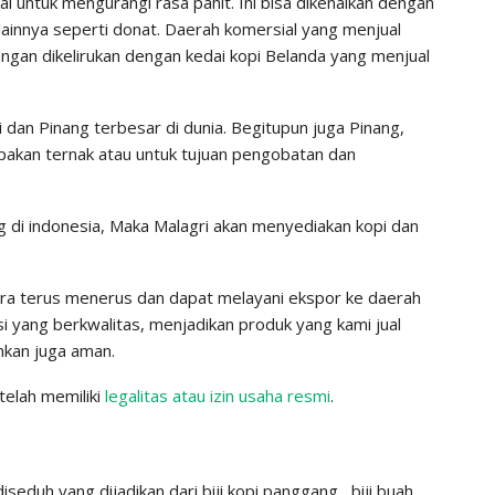
i untuk mengurangi rasa pahit. Ini bisa dikenalkan dengan
ainnya seperti donat. Daerah komersial yang menjual
angan dikelirukan dengan kedai kopi Belanda yang menjual
 dan Pinang terbesar di dunia. Begitupun juga Pinang,
pakan ternak atau untuk tujuan pengobatan dan
g di indonesia, Maka Malagri akan menyediakan kopi dan
ara terus menerus dan dapat melayani ekspor ke daerah
 yang berkwalitas, menjadikan produk yang kami jual
inkan juga aman.
elah memiliki
legalitas atau izin usaha resmi
.
eduh yang dijadikan dari biji kopi panggang , biji buah