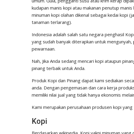
umum. Gula, pengganti susu atau krim kerap dipaka
kudapan manis kopi atau makanan penutup manis l
minuman kopi olahan dikenal sebagai kedai kopi (j
tanaman terlarang).
Indonesia adalah salah satu negara penghasil Kopi
yang sudah banyak diterapkan untuk mengunyah, 
pewarnaan.
Nah, Jika Anda sedang mencari kopi ataupun pinan
pinang terbaik untuk Anda.
Produk Kopi dan Pinang dapat kami sediakan sec
anda. Dengan pengemasan dan cara kerja produksi
memiliki nilai jual yang tidak hanya ekonomis mela
Kami merupakan perusahaan produsen kopi yang t
Kopi
Berdasarkan wikipedia, Kopi yakni minuman yang dis