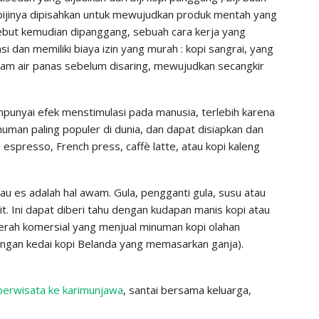
, bijinya dipisahkan untuk mewujudkan produk mentah yang
 tersebut kemudian dipanggang, sebuah cara kerja yang
dan memiliki biaya izin yang murah : kopi sangrai, yang
am air panas sebelum disaring, mewujudkan secangkir
mpunyai efek menstimulasi pada manusia, terlebih karena
numan paling populer di dunia, dan dapat disiapkan dan
presso, French press, caffè latte, atau kopi kaleng
au es adalah hal awam. Gula, pengganti gula, susu atau
t. Ini dapat diberi tahu dengan kudapan manis kopi atau
erah komersial yang menjual minuman kopi olahan
dengan kedai kopi Belanda yang memasarkan ganja).
berwisata ke karimunjawa
, santai bersama keluarga,