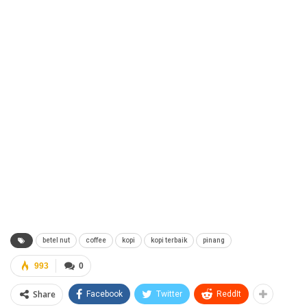
betel nut
coffee
kopi
kopi terbaik
pinang
993
0
Share
Facebook
Twitter
ReddIt