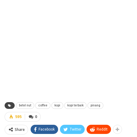
betel nut
coffee
kopi
kopi terbaik
pinang
595
0
Share
Facebook
Twitter
ReddIt