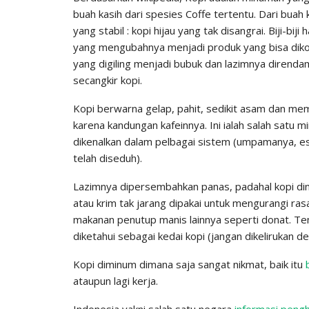
buah kasih dari spesies Coffe tertentu. Dari buah
yang stabil : kopi hijau yang tak disangrai. Biji-b
yang mengubahnya menjadi produk yang bisa dikons
yang digiling menjadi bubuk dan lazimnya direnda
secangkir kopi.
Kopi berwarna gelap, pahit, sedikit asam dan me
karena kandungan kafeinnya. Ini ialah salah satu m
dikenalkan dalam pelbagai sistem (umpamanya, esp
telah diseduh).
Lazimnya dipersembahkan panas, padahal kopi dingi
atau krim tak jarang dipakai untuk mengurangi rasa
makanan penutup manis lainnya seperti donat. T
diketahui sebagai kedai kopi (jangan dikelirukan d
Kopi diminum dimana saja sangat nikmat, baik itu
ataupun lagi kerja.
Indonesia yakni salah satu negara
informasi pengh