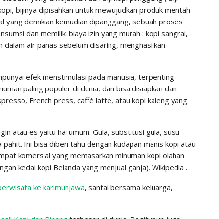
 kopi, bijinya dipisahkan untuk mewujudkan produk mentah
iji hal yang demikian kemudian dipanggang, sebuah proses
umsi dan memiliki biaya izin yang murah : kopi sangrai,
m dalam air panas sebelum disaring, menghasilkan
mpunyai efek menstimulasi pada manusia, terpenting
inuman paling populer di dunia, dan bisa disiapkan dan
resso, French press, caffè latte, atau kopi kaleng yang
n atau es yaitu hal umum. Gula, substitusi gula, susu
 pahit. Ini bisa diberi tahu dengan kudapan manis kopi atau
empat komersial yang memasarkan minuman kopi olahan
engan kedai kopi Belanda yang menjual ganja). Wikipedia .
berwisata ke karimunjawa
, santai bersama keluarga,
asil Kopi dan Pinang
terbesar di dunia. Begitupun juga