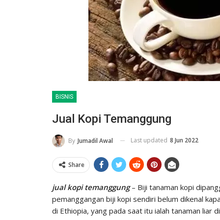
BISNIS
Jual Kopi Temanggung
Last updated
8 Jun 2022
By
Jumadil Awal
Share
jual kopi temanggung
– Biji tanaman kopi dipang
pemanggangan biji kopi sendiri belum dikenal kapa
di Ethiopia, yang pada saat itu ialah tanaman liar d