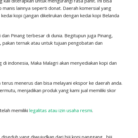
 kali diterapkan untuk mengurangi rasa pahit. Ini bisa
 manis lainnya seperti donat. Daerah komersial yang
edai kopi (jangan dikelirukan dengan kedai kopi Belanda
 dan Pinang terbesar di dunia. Begitupun juga Pinang,
, pakan ternak atau untuk tujuan pengobatan dan
g di indonesia, Maka Malagri akan menyediakan kopi dan
a terus menerus dan bisa melayani ekspor ke daerah anda.
mutu, menjadikan produk yang kami jual memiliki skor
elah memiliki
legalitas atau izin usaha resmi
.
iseduh yang diwujudkan dari biji kopi panggang , biji