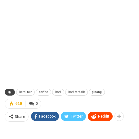
betel nut
coffee
kopi
kopi terbaik
pinang
616
0
Share
Facebook
Twitter
ReddIt