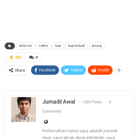
betel nut
coffee
kopi
kopi terbaik
pinang
561
0
Share
Facebook
Twitter
ReddIt
Jumadil Awal
1420 Posts
0
Comments
Perkenalkan nama saya adalah Jumadil
Awal, yang akrab dipanggil Madil, saya