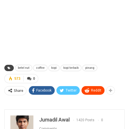
betel nut
coffee
kopi
kopi terbaik
pinang
573
0
Share
Facebook
Twitter
ReddIt
Jumadil Awal
1420 Posts
0
Comments