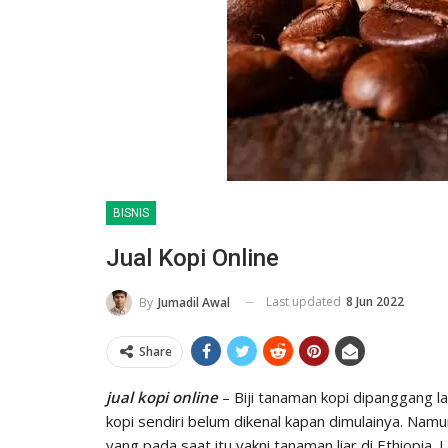
BISNIS
Jual Kopi Online
Last updated
8 Jun 2022
By
Jumadil Awal
Share
jual kopi online
– Biji tanaman kopi dipanggang l
kopi sendiri belum dikenal kapan dimulainya. Namun
yang pada saat itu yakni tanaman liar di Ethiopia.