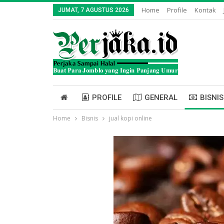
Home
Profile
Kontak
JUMAT, 7 AGUSTUS 2026
PROFILE
GENERAL
BISNIS
Home
Bisnis
jual kopi online