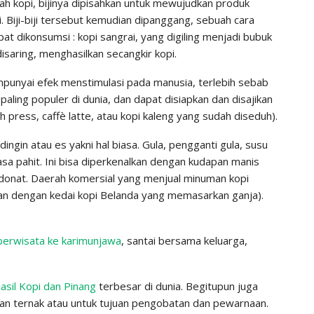
buah kopi, bijinya dipisahkan untuk mewujudkan produk
ai. Biji-biji tersebut kemudian dipanggang, sebuah cara
 dikonsumsi : kopi sangrai, yang digiling menjadi bubuk
saring, menghasilkan secangkir kopi.
mpunyai efek menstimulasi pada manusia, terlebih sebab
paling populer di dunia, dan dapat disiapkan dan disajikan
press, caffè latte, atau kopi kaleng yang sudah diseduh).
gin atau es yakni hal biasa. Gula, pengganti gula, susu
asa pahit. Ini bisa diperkenalkan dengan kudapan manis
 donat. Daerah komersial yang menjual minuman kopi
ukan dengan kedai kopi Belanda yang memasarkan ganja).
berwisata ke karimunjawa
, santai bersama keluarga,
asil Kopi dan Pinang
terbesar di dunia. Begitupun juga
an ternak atau untuk tujuan pengobatan dan pewarnaan.