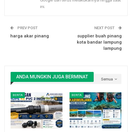
Google dan terus melakukannya hingga saat
ini.
PREV POST
NEXT POST
harga akar pinang
supplier buah pinang
kota bandar lampung
lampung
ANDA MUNGKIN JUGA BERMINAT
Semua
BERITA
BERITA