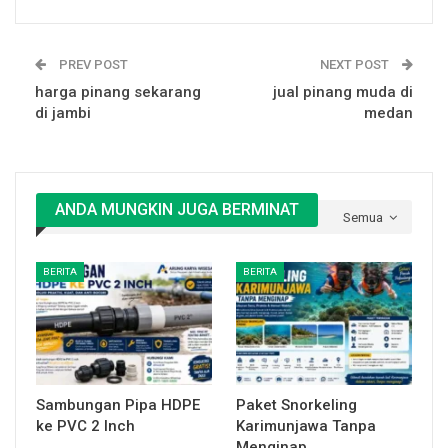
PREV POST
NEXT POST
harga pinang sekarang
jual pinang muda di
di jambi
medan
ANDA MUNGKIN JUGA BERMINAT
Semua
BERITA
BERITA
Sambungan Pipa HDPE
Paket Snorkeling
ke PVC 2 Inch
Karimunjawa Tanpa
Menginap