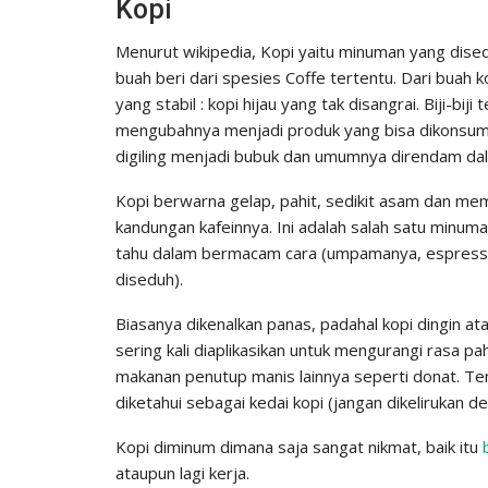
Kopi
Menurut wikipedia, Kopi yaitu minuman yang diseduh
buah beri dari spesies Coffe tertentu. Dari buah 
yang stabil : kopi hijau yang tak disangrai. Biji-
mengubahnya menjadi produk yang bisa dikonsumsi 
digiling menjadi bubuk dan umumnya direndam dala
Kopi berwarna gelap, pahit, sedikit asam dan mem
kandungan kafeinnya. Ini adalah salah satu minuman
tahu dalam bermacam cara (umpamanya, espresso, 
diseduh).
Biasanya dikenalkan panas, padahal kopi dingin atau
sering kali diaplikasikan untuk mengurangi rasa p
makanan penutup manis lainnya seperti donat. Te
diketahui sebagai kedai kopi (jangan dikelirukan d
Kopi diminum dimana saja sangat nikmat, baik itu
ataupun lagi kerja.