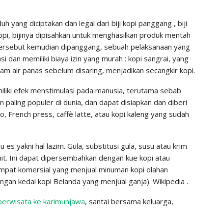
 yang diciptakan dan legal dari biji kopi panggang , biji
kopi, bijinya dipisahkan untuk menghasilkan produk mentah
biji tersebut kemudian dipanggang, sebuah pelaksanaan yang
dan memiliki biaya izin yang murah : kopi sangrai, yang
m air panas sebelum disaring, menjadikan secangkir kopi.
iliki efek menstimulasi pada manusia, terutama sebab
 paling populer di dunia, dan dapat disiapkan dan diberi
French press, caffè latte, atau kopi kaleng yang sudah
 es yakni hal lazim. Gula, substitusi gula, susu atau krim
ahit. Ini dapat dipersembahkan dengan kue kopi atau
mpat komersial yang menjual minuman kopi olahan
engan kedai kopi Belanda yang menjual ganja). Wikipedia .
berwisata ke karimunjawa
, santai bersama keluarga,