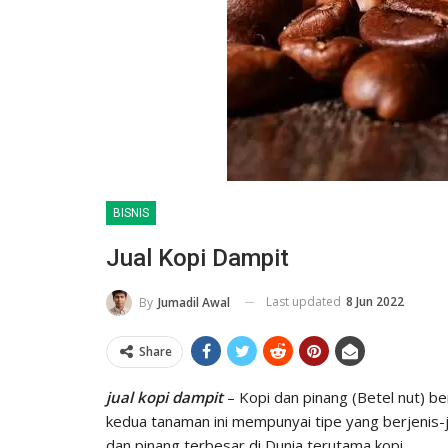
BISNIS
Jual Kopi Dampit
Last updated
8 Jun 2022
By
Jumadil Awal
Share
jual kopi dampit
– Kopi dan pinang (Betel nut) be
kedua tanaman ini mempunyai tipe yang berjenis-j
dan pinang terbesar di Dunia terutama kopi.