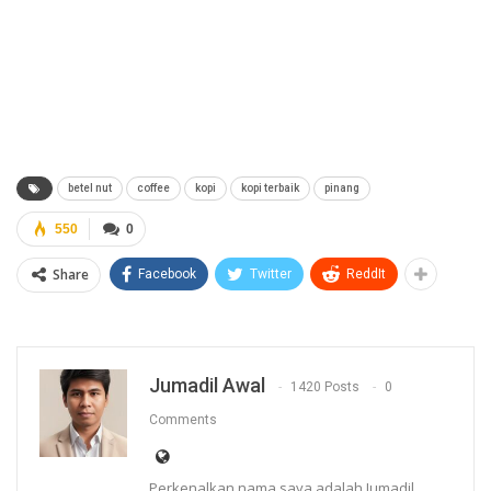
betel nut
coffee
kopi
kopi terbaik
pinang
550
0
Share
Facebook
Twitter
ReddIt
Jumadil Awal
1420 Posts
0
Comments
Perkenalkan nama saya adalah Jumadil