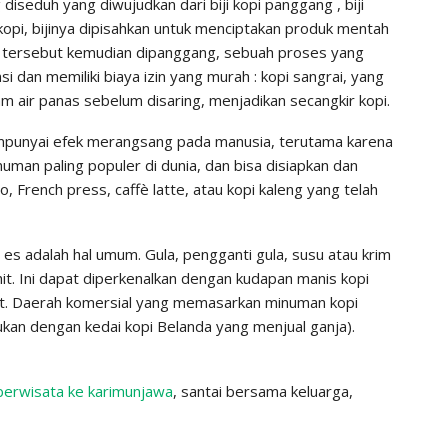
iseduh yang diwujudkan dari biji kopi panggang , biji
 kopi, bijinya dipisahkan untuk menciptakan produk mentah
i-biji tersebut kemudian dipanggang, sebuah proses yang
dan memiliki biaya izin yang murah : kopi sangrai, yang
m air panas sebelum disaring, menjadikan secangkir kopi.
empunyai efek merangsang pada manusia, terutama karena
uman paling populer di dunia, dan bisa disiapkan dan
, French press, caffè latte, atau kopi kaleng yang telah
u es adalah hal umum. Gula, pengganti gula, susu atau krim
hit. Ini dapat diperkenalkan dengan kudapan manis kopi
at. Daerah komersial yang memasarkan minuman kopi
rukan dengan kedai kopi Belanda yang menjual ganja).
berwisata ke karimunjawa
, santai bersama keluarga,