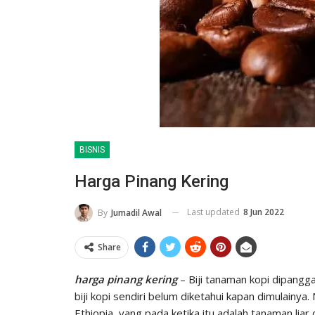
BISNIS
Harga Pinang Kering
Last updated
8 Jun 2022
By
Jumadil Awal
Share
harga pinang kering
– Biji tanaman kopi dipangg
biji kopi sendiri belum diketahui kapan dimulainya
Ethiopia, yang pada ketika itu adalah tanaman liar 