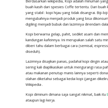
Berdasarkan wikipedia, Kopi adalah minuman yang d
buah kasih dari spesies Coffe tertentu. Dari buah
yang stabil : kopi hijau yang tidak disangrai. Bij
mengubahnya menjadi produk yang bisa dikonsumsi 
digiling menjadi bubuk dan lazimnya direndam dala
Kopi berwarna gelap, pahit, sedikit asam dan m
kandungan kafeinnya. Ini merupakan salah satu min
diberi tahu dalam berbagai cara (semisal, espresso
diseduh).
Lazimnya disajikan panas, padahal kopi dingin ata
sering kali diaplikasikan untuk mengurangi rasa pa
atau makanan penutup manis lainnya seperti don
olahan diketahui sebagai kedai kopi (jangan dikeli
Wikipedia .
Kopi diminum dimana saja sangat nikmat, baik itu
ataupun lagi kerja.