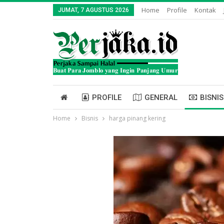
Home
Profile
Kontak
JUMAT, 7 AGUSTUS 2026
PROFILE
GENERAL
BISNIS
Home
Bisnis
harga pinang kering