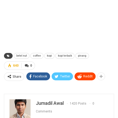
betel nut
coffee
kopi
kopi terbaik
pinang
640
0
Share
Facebook
Twitter
ReddIt
Jumadil Awal
1420 Posts
0
Comments