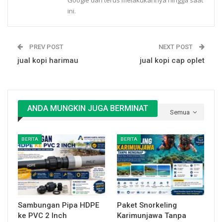
Google dan terus melakukannya hingga saat
ini.
PREV POST
NEXT POST
jual kopi harimau
jual kopi cap oplet
ANDA MUNGKIN JUGA BERMINAT
Semua
BERITA
BERITA
Sambungan Pipa HDPE
Paket Snorkeling
ke PVC 2 Inch
Karimunjawa Tanpa