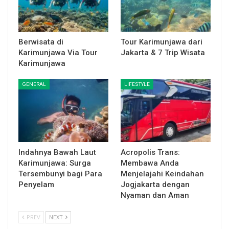
Berwisata di
Tour Karimunjawa dari
Karimunjawa Via Tour
Jakarta & 7 Trip Wisata
Karimunjawa
GENERAL
LIFESTYLE
Indahnya Bawah Laut
Acropolis Trans:
Karimunjawa: Surga
Membawa Anda
Tersembunyi bagi Para
Menjelajahi Keindahan
Penyelam
Jogjakarta dengan
Nyaman dan Aman
PREV
NEXT