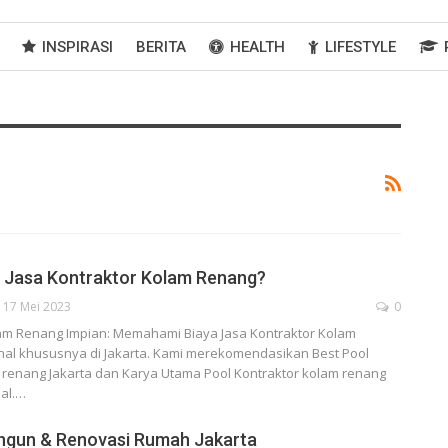
INSPIRASI
BERITA
HEALTH
LIFESTYLE
a Jasa Kontraktor Kolam Renang?
17 Mei 2023
0
 Renang Impian: Memahami Biaya Jasa Kontraktor Kolam
nal khususnya di Jakarta. Kami merekomendasikan Best Pool
 renang Jakarta dan Karya Utama Pool Kontraktor kolam renang
nal.…
ngun & Renovasi Rumah Jakarta