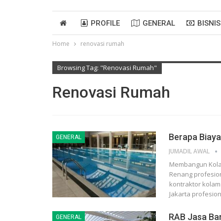
PROFILE
GENERAL
BISNIS
Home
renovasi rumah
Browsing Tag: "renovasi Rumah"
Renovasi Rumah
Berapa Biay
GENERAL
JUMADIL AWAL
Membangun Kolam
Renang profesio
kontraktor kolam
Jakarta profesio
RAB Jasa Ba
GENERAL