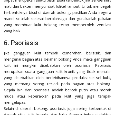
dapat merupakan suatu bisul. Bisul terbentuk jika sel-sel kulit
mati dan bakteri menyumbat folikel rambut. Untuk mencegah
terbentuknya bisul di daerah bokong, pastikan Anda segera
mandi setelah selesai berolahraga dan gunakanlah pakaian
yang membuat kulit bokong tetap memperoleh ventilasi
yang baik.
6. Psoriasis
Jika gangguan kulit tampak kemerahan, bersisik, dan
mengenai bagian atas belahan bokong Anda; maka gangguan
kulit ini mungkin disebabkan oleh psoriasis. Psoriasis
merupakan suatu gangguan kulit kronik yang tidak menular
yang disebabkan oleh berlebihannya produksi sel-sel kulit,
yang memang sering terjadi pada bagian atas bokong.
Gejala lain dari psoriasis adalah bercak putih atau merah
muda atau keperakkan pada kulit yang juga tampak
mengelupas.
Selain di daerah bokong, psoriasis juga sering terbentuk di
daerah siku, kulit kepala, dan kuku. Segera hubungi dokter