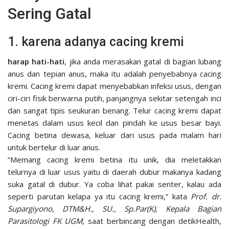
Sering Gatal
1. karena adanya cacing kremi
harap hati-hati
, jika anda merasakan gatal di bagian lubang
anus dan tepian anus, maka itu adalah penyebabnya cacing
kremi. Cacing kremi dapat menyebabkan infeksi usus, dengan
ciri-ciri fisik berwarna putih, panjangnya sekitar setengah inci
dan sangat tipis seukuran benang. Telur cacing kremi dapat
menetas dalam usus kecil dan pindah ke usus besar bayi.
Cacing betina dewasa, keluar dari usus pada malam hari
untuk bertelur di luar anus.
“Memang cacing kremi betina itu unik, dia meletakkan
telurnya di luar usus yaitu di daerah dubur makanya kadang
suka gatal di dubur. Ya coba lihat pakai senter, kalau ada
seperti parutan kelapa ya itu cacing kremi,” kata
Prof. dr.
Supargiyono, DTM&H., SU., Sp.Par(K), Kepala Bagian
Parasitologi FK UGM
, saat berbincang dengan detikHealth,