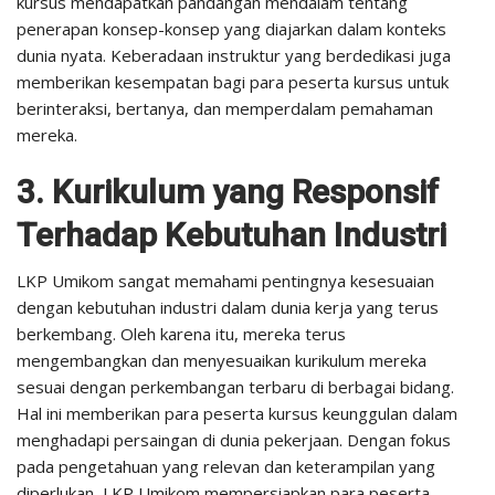
kursus mendapatkan pandangan mendalam tentang
penerapan konsep-konsep yang diajarkan dalam konteks
dunia nyata. Keberadaan instruktur yang berdedikasi juga
memberikan kesempatan bagi para peserta kursus untuk
berinteraksi, bertanya, dan memperdalam pemahaman
mereka.
3. Kurikulum yang Responsif
Terhadap Kebutuhan Industri
LKP Umikom sangat memahami pentingnya kesesuaian
dengan kebutuhan industri dalam dunia kerja yang terus
berkembang. Oleh karena itu, mereka terus
mengembangkan dan menyesuaikan kurikulum mereka
sesuai dengan perkembangan terbaru di berbagai bidang.
Hal ini memberikan para peserta kursus keunggulan dalam
menghadapi persaingan di dunia pekerjaan. Dengan fokus
pada pengetahuan yang relevan dan keterampilan yang
diperlukan, LKP Umikom mempersiapkan para peserta