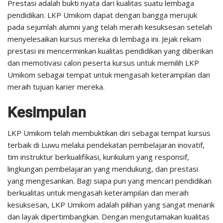
Prestasi adalah bukti nyata dari kualitas suatu lembaga
pendidikan. LKP Umikom dapat dengan bangga merujuk
pada sejumlah alumni yang telah meraih kesuksesan setelah
menyelesaikan kursus mereka di lembaga ini. Jejak rekam
prestasi ini mencerminkan kualitas pendidikan yang diberikan
dan memotivasi calon peserta kursus untuk memilih LKP
Umikom sebagai tempat untuk mengasah keterampilan dan
meraih tujuan karier mereka.
Kesimpulan
LKP Umikom telah membuktikan diri sebagai tempat kursus
terbaik di Luwu melalui pendekatan pembelajaran inovatif,
tim instruktur berkualifikasi, kurikulum yang responsif,
lingkungan pembelajaran yang mendukung, dan prestasi
yang mengesankan. Bagi siapa pun yang mencari pendidikan
berkualitas untuk mengasah keterampilan dan meraih
kesuksesan, LKP Umikom adalah pilihan yang sangat menarik
dan layak dipertimbangkan. Dengan mengutamakan kualitas