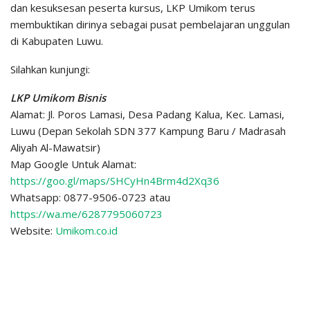
dan kesuksesan peserta kursus, LKP Umikom terus
membuktikan dirinya sebagai pusat pembelajaran unggulan
di Kabupaten Luwu.
Silahkan kunjungi:
LKP Umikom Bisnis
Alamat: Jl. Poros Lamasi, Desa Padang Kalua, Kec. Lamasi,
Luwu (Depan Sekolah SDN 377 Kampung Baru / Madrasah
Aliyah Al-Mawatsir)
Map Google Untuk Alamat:
https://goo.gl/maps/SHCyHn4Brm4d2Xq36
Whatsapp: 0877-9506-0723 atau
https://wa.me/6287795060723
Website:
Umikom.co.id