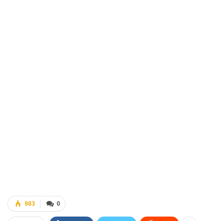
983
0