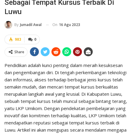
Sebagai Tempat Kursus Terbaik Di
Luwu
On
16 Agu 2023
By
Jumadil Awal
983
0
Share
Pendidikan adalah kunci penting dalam meraih kesuksesan
dan pengembangan diri. Di tengah perkembangan teknologi
dan informasi, akses terhadap berbagai jenis kursus telah
semakin mudah, dan mencari tempat kursus berkualitas
merupakan langkah awal yang krusial. Di Kabupaten Luwu,
sebuah tempat kursus telah muncul sebagai bintang terang,
yaitu LKP Umikom. Dengan pendekatan pembelajaran yang
inovatif dan komitmen terhadap kualitas, LKP Umikom telah
mendapatkan reputasi sebagai tempat kursus terbaik di
Luwu. Artikel ini akan mengupas secara mendalam mengapa