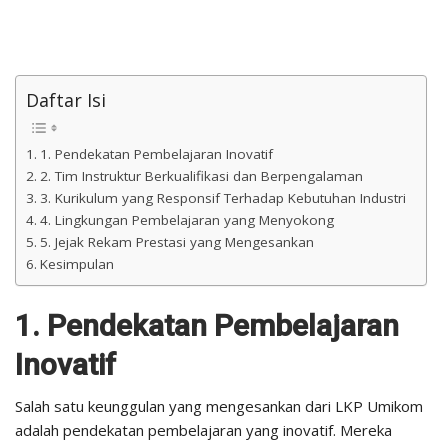
Daftar Isi
1. Pendekatan Pembelajaran Inovatif
2. Tim Instruktur Berkualifikasi dan Berpengalaman
3. Kurikulum yang Responsif Terhadap Kebutuhan Industri
4. Lingkungan Pembelajaran yang Menyokong
5. Jejak Rekam Prestasi yang Mengesankan
Kesimpulan
1. Pendekatan Pembelajaran
Inovatif
Salah satu keunggulan yang mengesankan dari LKP Umikom
adalah pendekatan pembelajaran yang inovatif. Mereka