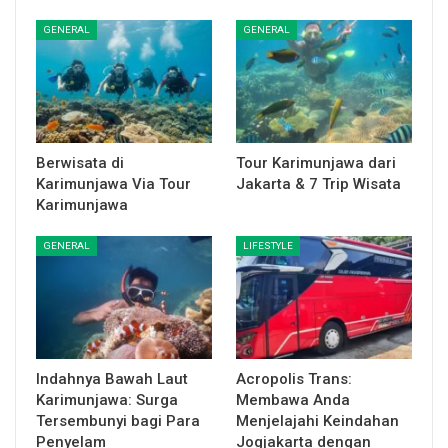
GENERAL
GENERAL
Berwisata di
Tour Karimunjawa dari
Karimunjawa Via Tour
Jakarta & 7 Trip Wisata
Karimunjawa
GENERAL
LIFESTYLE
Indahnya Bawah Laut
Acropolis Trans:
Karimunjawa: Surga
Membawa Anda
Tersembunyi bagi Para
Menjelajahi Keindahan
Penyelam
Jogjakarta dengan