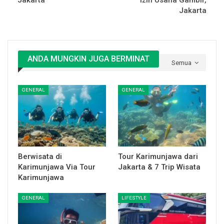
Jakarta
Izin Usaha Gambir,
Jakarta
ANDA MUNGKIN JUGA BERMINAT
Semua
GENERAL
GENERAL
Berwisata di
Tour Karimunjawa dari
Karimunjawa Via Tour
Jakarta & 7 Trip Wisata
Karimunjawa
GENERAL
LIFESTYLE