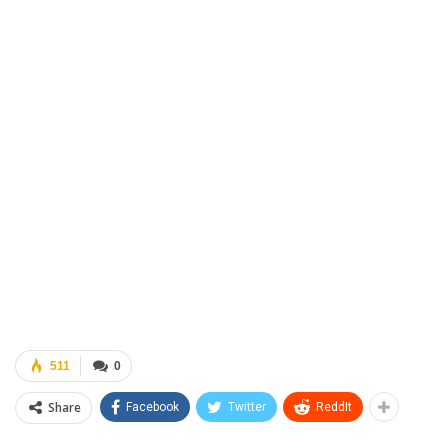
511
0
Share
Facebook
Twitter
ReddIt