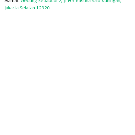
Alamat:
Gedung Setiabudi 2, Jl. HR Rasuna Said Kuningan,
Jakarta Selatan 12920