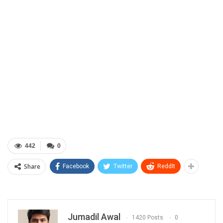
442
0
Share
Facebook
Twitter
ReddIt
Jumadil Awal
1420 Posts
0