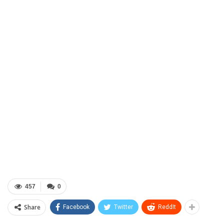
457
0
Share
Facebook
Twitter
ReddIt