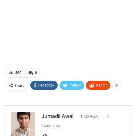
450
0
Share
Facebook
Twitter
ReddIt
Jumadil Awal
1420 Posts
0
Comments