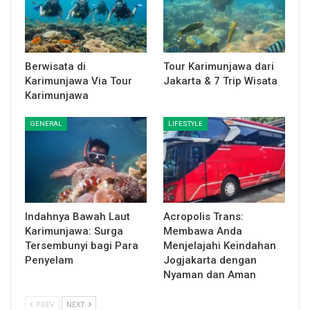
Berwisata di
Tour Karimunjawa dari
Karimunjawa Via Tour
Jakarta & 7 Trip Wisata
Karimunjawa
GENERAL
LIFESTYLE
Indahnya Bawah Laut
Acropolis Trans:
Karimunjawa: Surga
Membawa Anda
Tersembunyi bagi Para
Menjelajahi Keindahan
Penyelam
Jogjakarta dengan
Nyaman dan Aman
PREV
NEXT