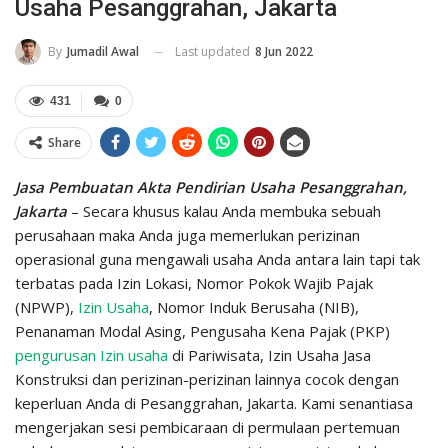
Usaha Pesanggrahan, Jakarta
Last updated
8 Jun 2022
By
Jumadil Awal
431
0
Share
Jasa Pembuatan Akta Pendirian Usaha Pesanggrahan,
Jakarta
– Secara khusus kalau Anda membuka sebuah
perusahaan maka Anda juga memerlukan perizinan
operasional guna mengawali usaha Anda antara lain tapi tak
terbatas pada Izin Lokasi, Nomor Pokok Wajib Pajak
(NPWP),
Izin Usaha
, Nomor Induk Berusaha (NIB),
Penanaman Modal Asing, Pengusaha Kena Pajak (PKP)
pengurusan Izin usaha
di Pariwisata, Izin Usaha Jasa
Konstruksi dan perizinan-perizinan lainnya cocok dengan
keperluan Anda di Pesanggrahan, Jakarta. Kami senantiasa
mengerjakan sesi pembicaraan di permulaan pertemuan