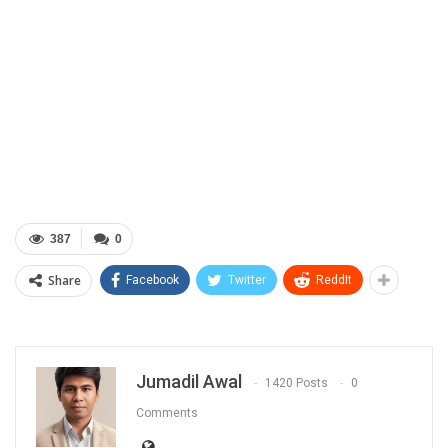
387
0
Share
Facebook
Twitter
ReddIt
Jumadil Awal
1420 Posts
0
Comments