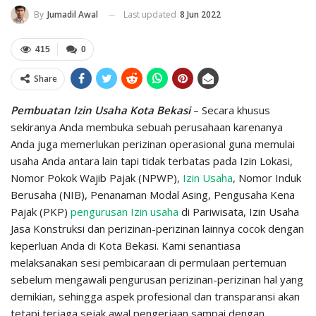
Last updated
8 Jun 2022
By
Jumadil Awal
415
0
Share
Pembuatan Izin Usaha Kota Bekasi
– Secara khusus
sekiranya Anda membuka sebuah perusahaan karenanya
Anda juga memerlukan perizinan operasional guna memulai
usaha Anda antara lain tapi tidak terbatas pada Izin Lokasi,
Nomor Pokok Wajib Pajak (NPWP),
Izin Usaha
, Nomor Induk
Berusaha (NIB), Penanaman Modal Asing, Pengusaha Kena
Pajak (PKP)
pengurusan Izin usaha
di Pariwisata, Izin Usaha
Jasa Konstruksi dan perizinan-perizinan lainnya cocok dengan
keperluan Anda di Kota Bekasi. Kami senantiasa
melaksanakan sesi pembicaraan di permulaan pertemuan
sebelum mengawali pengurusan perizinan-perizinan hal yang
demikian, sehingga aspek profesional dan transparansi akan
tetapi terjaga sejak awal pengerjaan sampai dengan