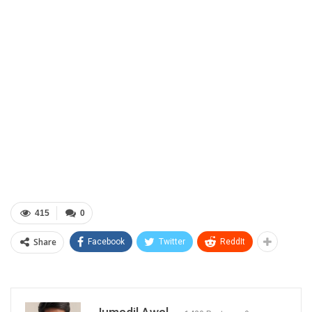
415
0
Share
Facebook
Twitter
ReddIt